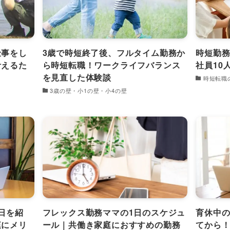
仕事をし
3歳で時短終了後、フルタイム勤務か
時短勤
叶えるた
ら時短転職！ワークライフバランス
社員10
を見直した体験談
時短転職
3歳の壁・小1の壁・小4の壁
日を紹
フレックス勤務ママの1日のスケジュ
育休中
庭にメリ
ール｜共働き家庭におすすめの勤務
てから