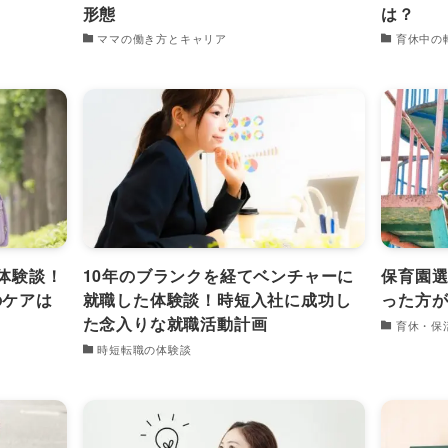
形態
は？
ママの働き方とキャリア
育休中の
体験談！
10年のブランクを経てベンチャーに
保育園
のケアは
就職した体験談！時短入社に成功し
った方
た念入りな就職活動計画
育休・保
時短転職の体験談