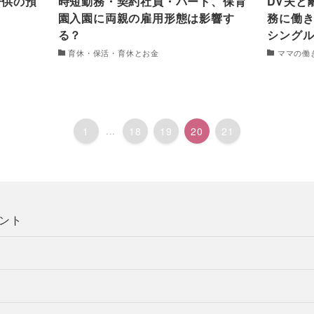
子供の預
時短勤務・契約社員・パート、保育
DV夫と
園入園に両親の雇用形態は影響す
務に働き
る？
シング
育休・保活・育休とお金
ママの働
1
...
18
19
20
21
ント