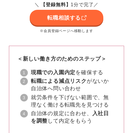
＼
【
登録無料
】
1分で完了／
転職相談する
※会員登録ページへ移動します
＜新しい働き方のためのステップ＞
現職での入園内定
を確保する
転職による減点リスク
がないか
自治体へ問い合わせ
就労条件を下げない範囲で、無
理なく働ける転職先を見つける
自治体の規定に合わせ、
入社日
を調整
して内定をもらう