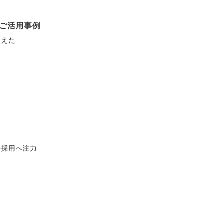
 ご活用事例
会えた
の採用へ注力