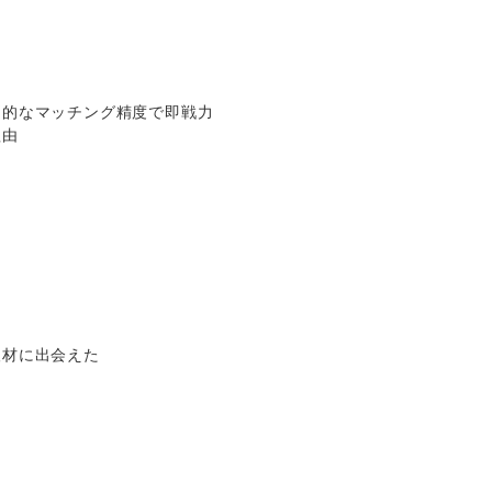
倒的なマッチング精度で即戦力
理由
人材に出会えた