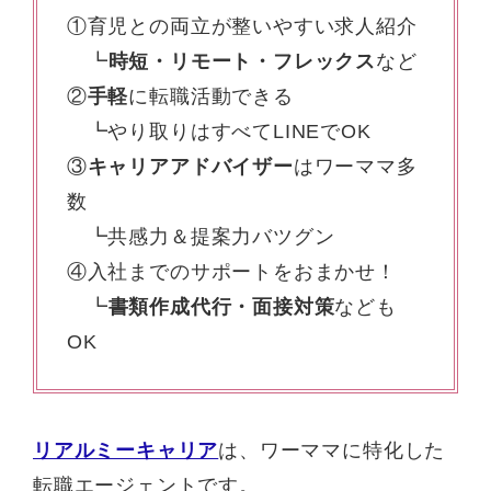
①育児との両立が整いやすい求人紹介
┗
時短・リモート・フレックス
など
②
手軽
に転職活動できる
┗やり取りはすべてLINEでOK
③
キャリアアドバイザー
はワーママ多
数
┗共感力＆提案力バツグン
④入社までのサポートをおまかせ！
┗
書類作成代行・面接対策
なども
OK
リアルミーキャリア
は、ワーママに特化した
転職エージェントです。