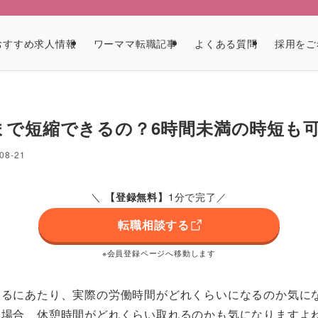
ア
おすすめ求人情報
ワーママ転職記事
よくある質問
採用をご
まで短縮できるの？6時間未満の時短も
08-21
＼
1分で完了／
【
登録無料
】
転職相談する
※会員登録ページへ移動します
するにあたり、実際の労働時間がどれくらいになるのか気に
い場合、休憩時間がどれくらい取れるのかも気になりますよ