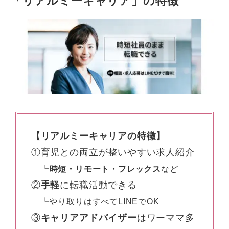
「リアルミーキャリア」の特徴
【リアルミーキャリアの特徴】
①育児との両立が整いやすい求人紹介
┗
時短・リモート・フレックス
など
②
手軽
に転職活動できる
┗やり取りはすべてLINEでOK
③
キャリアアドバイザー
はワーママ多