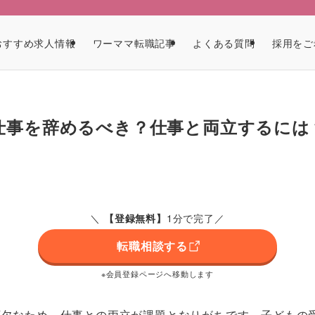
ア
おすすめ求人情報
ワーママ転職記事
よくある質問
採用をご
仕事を辞めるべき？仕事と両立するには
＼
1分で完了／
【
登録無料
】
転職相談する
※会員登録ページへ移動します
可欠なため、仕事との両立が課題となりがちです。子どもの