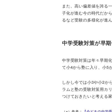
また、高い偏差値を誇る
子化が進む今の時代だか
るなど受験の多様化が進
中学受験対策が早期
中学受験対策は年々早期
て小4から塾に入り、小5
しかし今では小3や小2か
ラムと塾の受験対策用カリ
つけておきたいと考える
（※）参考：
【今どきの中学