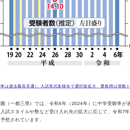
率は過去最高見通し 入試形式多様化で選択肢拡大、豊島岡は算数と英
圏（一都三県）では、令和6年（2024年）に中学受験率が過去
入試スタイルや塾など受け入れ先の拡大に応じて、令和7年（
と予想されています。